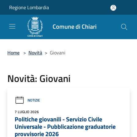
Salta al contenuto principale
Regione Lombardia
Comune di Chiari
Home
>
Novità
>
Giovani
Novità: Giovani
NOTIZIE
7 LUGLIO 2026
Politiche giovanili - Servizio Civile
Universale - Pubblicazione graduatorie
provvisorie 2026