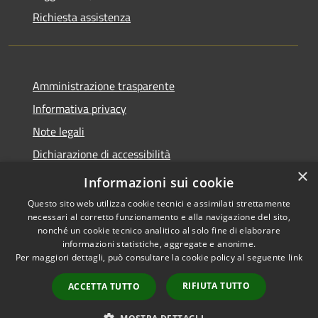
Richiesta assistenza
Amministrazione trasparente
Informativa privacy
Note legali
Dichiarazione di accessibilità
×
Obiettivi accessibilità
Informazioni sui cookie
Questo sito web utilizza cookie tecnici e assimilati strettamente
necessari al corretto funzionamento e alla navigazione del sito,
nonché un cookie tecnico analitico al solo fine di elaborare
informazioni statistiche, aggregate e anonime.
RSS
Copyright © 2026 • Comune di
Per maggiori dettagli, può consultare la cookie policy al seguente
link
Accessibilità
Chiari • Powered by
Privacy
Municipium
Accesso
•
RIFIUTA TUTTO
ACCETTA TUTTO
Cookie
redazione
Mappa del sito