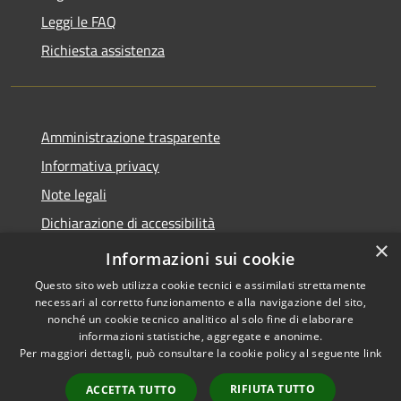
Leggi le FAQ
Richiesta assistenza
Amministrazione trasparente
Informativa privacy
Note legali
Dichiarazione di accessibilità
×
Obiettivi accessibilità
Informazioni sui cookie
Questo sito web utilizza cookie tecnici e assimilati strettamente
necessari al corretto funzionamento e alla navigazione del sito,
nonché un cookie tecnico analitico al solo fine di elaborare
informazioni statistiche, aggregate e anonime.
RSS
Copyright © 2026 • Comune di
Per maggiori dettagli, può consultare la cookie policy al seguente
link
Accessibilità
Chiari • Powered by
Privacy
Municipium
Accesso
•
RIFIUTA TUTTO
ACCETTA TUTTO