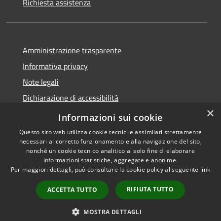
Richiesta assistenza
Amministrazione trasparente
Informativa privacy
Note legali
Dichiarazione di accessibilità
×
Obiettivi accessibilità
Informazioni sui cookie
Questo sito web utilizza cookie tecnici e assimilati strettamente
necessari al corretto funzionamento e alla navigazione del sito,
nonché un cookie tecnico analitico al solo fine di elaborare
informazioni statistiche, aggregate e anonime.
RSS
Copyright © 2026 • Comune di
Per maggiori dettagli, può consultare la cookie policy al seguente
link
Accessibilità
Chiari • Powered by
Privacy
Municipium
Accesso
•
RIFIUTA TUTTO
ACCETTA TUTTO
Cookie
redazione
Mappa del sito
MOSTRA DETTAGLI