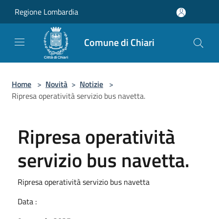
Salta al contenuto principale
Regione Lombardia
Comune di Chiari
Home
>
Novità
>
Notizie
>
Ripresa operatività servizio bus navetta.
Ripresa operatività
servizio bus navetta.
Ripresa operatività servizio bus navetta
Data :