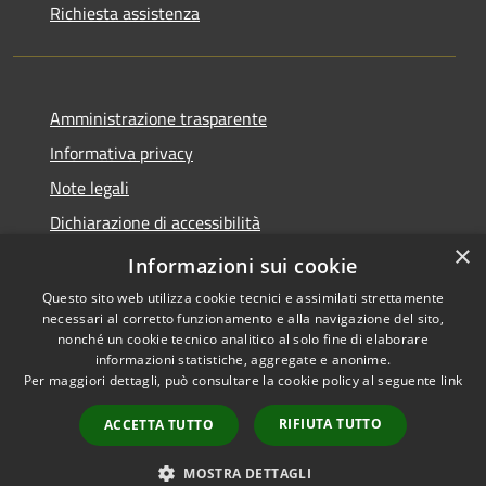
Richiesta assistenza
Amministrazione trasparente
Informativa privacy
Note legali
Dichiarazione di accessibilità
×
Obiettivi accessibilità
Informazioni sui cookie
Questo sito web utilizza cookie tecnici e assimilati strettamente
necessari al corretto funzionamento e alla navigazione del sito,
nonché un cookie tecnico analitico al solo fine di elaborare
informazioni statistiche, aggregate e anonime.
RSS
Copyright © 2026 • Comune di
Per maggiori dettagli, può consultare la cookie policy al seguente
link
Accessibilità
Chiari • Powered by
Privacy
Municipium
Accesso
•
RIFIUTA TUTTO
ACCETTA TUTTO
Cookie
redazione
Mappa del sito
MOSTRA DETTAGLI