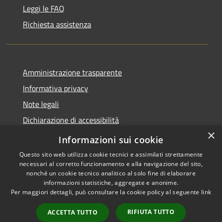
Leggi le FAQ
Richiesta assistenza
Amministrazione trasparente
Informativa privacy
Note legali
Dichiarazione di accessibilità
×
Obiettivi accessibilità
Informazioni sui cookie
Questo sito web utilizza cookie tecnici e assimilati strettamente
necessari al corretto funzionamento e alla navigazione del sito,
nonché un cookie tecnico analitico al solo fine di elaborare
informazioni statistiche, aggregate e anonime.
RSS
Copyright © 2026 • Comune di
Per maggiori dettagli, può consultare la cookie policy al seguente
link
Accessibilità
Chiari • Powered by
Privacy
Municipium
Accesso
•
RIFIUTA TUTTO
ACCETTA TUTTO
Cookie
redazione