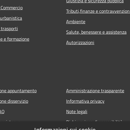
Giustizia e sicurezza pubblica
e Commercio
Tributi,finanze e contravvenzion
 urbanistica
Ambiente
 trasporti
Salute, benessere e assistenza
e e formazione
Autorizzazioni
ione appuntamento
Amministrazione trasparente
one disservizio
Informativa privacy
FAQ
Note legali
 assistenza
Dichiarazione di accessibilità
Informazioni sui cookie