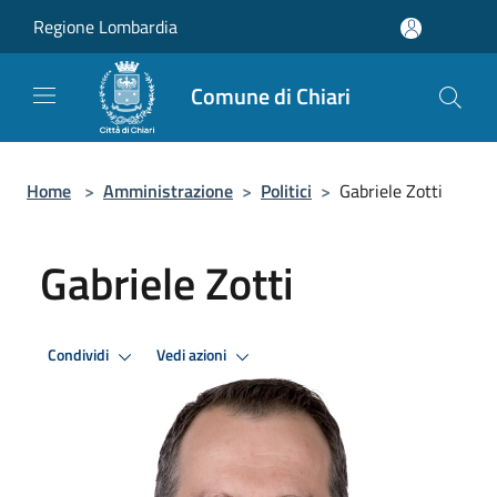
Salta al contenuto principale
Regione Lombardia
Comune di Chiari
Home
>
Amministrazione
>
Politici
>
Gabriele Zotti
Gabriele Zotti
Condividi
Vedi azioni