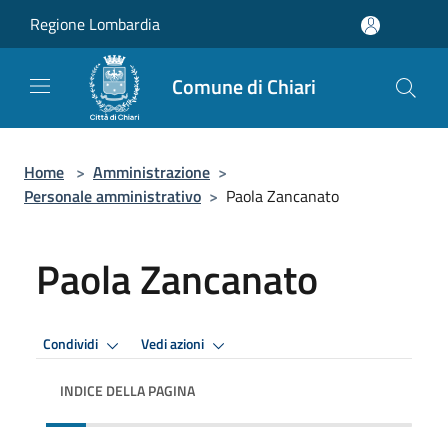
Salta al contenuto principale
Regione Lombardia
Comune di Chiari
Home
>
Amministrazione
>
Personale amministrativo
>
Paola Zancanato
Paola Zancanato
Condividi
Vedi azioni
INDICE DELLA PAGINA