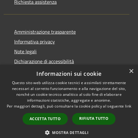
Richiesta assistenza
Amministrazione trasparente
Informativa privacy
Note legali
Dichiarazione di accessibilità
×
Obiettivi accessibilità
Informazioni sui cookie
Questo sito web utilizza cookie tecnici e assimilati strettamente
necessari al corretto funzionamento e alla navigazione del sito,
nonché un cookie tecnico analitico al solo fine di elaborare
informazioni statistiche, aggregate e anonime.
RSS
Copyright © 2026 • Comune di
Per maggiori dettagli, può consultare la cookie policy al seguente
link
Accessibilità
Chiari • Powered by
Privacy
Municipium
Accesso
•
RIFIUTA TUTTO
ACCETTA TUTTO
Cookie
redazione
Mappa del sito
MOSTRA DETTAGLI