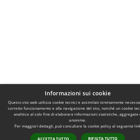
Informazioni sui cookie
Questo sito web utilizza cookie tecnici e assimilati strettamente necessar
corretto funzionamento e alla navigazione del sito, nonché un cookie te
analitico al solo fine di elaborare informazioni statistiche, aggregate 
anonime.
Per maggiori dettagli, può consultare la cookie policy al seguente
lin
RIFIUTA TUTTO
ACCETTA TUTTO