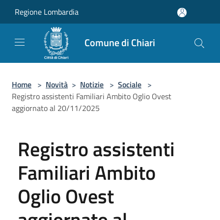
Salta al contenuto principale
Regione Lombardia
Comune di Chiari
Home
>
Novità
>
Notizie
>
Sociale
>
Registro assistenti Familiari Ambito Oglio Ovest
aggiornato al 20/11/2025
Registro assistenti
Familiari Ambito
Oglio Ovest
aggiornato al