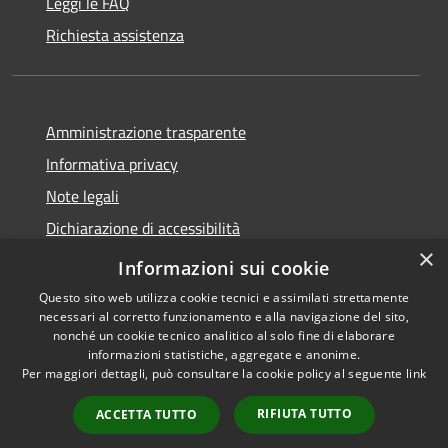
Leggi le FAQ
Richiesta assistenza
Amministrazione trasparente
Informativa privacy
Note legali
Dichiarazione di accessibilità
×
Obiettivi accessibilità
Informazioni sui cookie
Questo sito web utilizza cookie tecnici e assimilati strettamente
necessari al corretto funzionamento e alla navigazione del sito,
nonché un cookie tecnico analitico al solo fine di elaborare
informazioni statistiche, aggregate e anonime.
RSS
Copyright © 2026 • Comune di
Per maggiori dettagli, può consultare la cookie policy al seguente
link
Accessibilità
Chiari • Powered by
Privacy
Municipium
Accesso
•
RIFIUTA TUTTO
ACCETTA TUTTO
Cookie
redazione