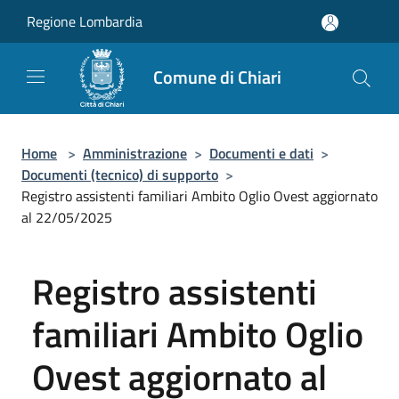
Salta al contenuto principale
Regione Lombardia
Comune di Chiari
Home
>
Amministrazione
>
Documenti e dati
>
Documenti (tecnico) di supporto
>
Registro assistenti familiari Ambito Oglio Ovest aggiornato
al 22/05/2025
Registro assistenti
familiari Ambito Oglio
Ovest aggiornato al